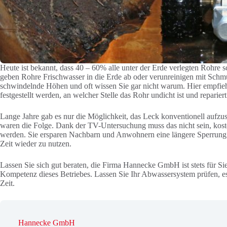
Heute ist bekannt, dass 40 – 60% alle unter der Erde verlegten Rohre
geben Rohre Frischwasser in die Erde ab oder verunreinigen mit Schmut
schwindelnde Höhen und oft wissen Sie gar nicht warum. Hier empfieh
festgestellt werden, an welcher Stelle das Rohr undicht ist und repariert
Lange Jahre gab es nur die Möglichkeit, das Leck konventionell aufz
waren die Folge. Dank der TV-Untersuchung muss das nicht sein, kosten
werden. Sie ersparen Nachbarn und Anwohnern eine längere Sperrung d
Zeit wieder zu nutzen.
Lassen Sie sich gut beraten, die Firma Hannecke GmbH ist stets für Si
Kompetenz dieses Betriebes. Lassen Sie Ihr Abwassersystem prüfen, es 
Zeit.
Hannecke GmbH