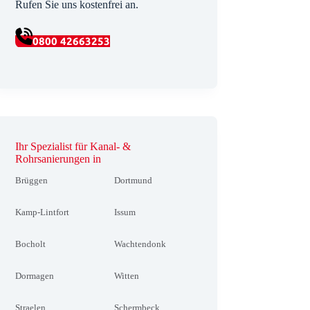
Rufen Sie uns kostenfrei an.
0800 42663253
Ihr Spezialist für Kanal- &
Rohrsanierungen in
Brüggen
Dortmund
Kamp-Lintfort
Issum
Bocholt
Wachtendonk
Dormagen
Witten
Straelen
Schermbeck